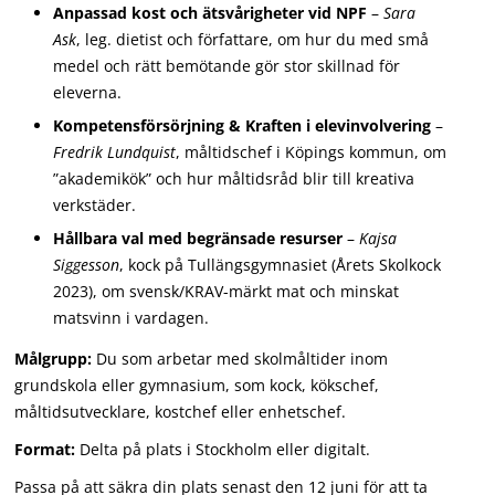
Anpassad kost och ätsvårigheter vid NPF
–
Sara
Ask
, leg. dietist och författare, om hur du med små
medel och rätt bemötande gör stor skillnad för
eleverna.
Kompetensförsörjning & Kraften i elevinvolvering
–
Fredrik Lundquist
, måltidschef i Köpings kommun, om
”akademikök” och hur måltidsråd blir till kreativa
verkstäder.
Hållbara val med begränsade resurser
–
Kajsa
Siggesson
, kock på Tullängsgymnasiet (Årets Skolkock
2023), om svensk/KRAV-märkt mat och minskat
matsvinn i vardagen.
Målgrupp:
Du som arbetar med skolmåltider inom
grundskola eller gymnasium, som kock, kökschef,
måltidsutvecklare, kostchef eller enhetschef.
Format:
Delta på plats i Stockholm eller digitalt.
Passa på att säkra din plats senast den 12 juni för att ta