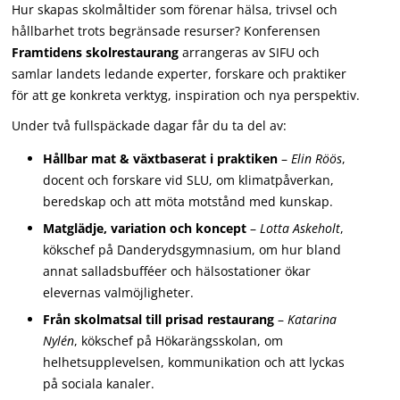
Hur skapas skolmåltider som förenar hälsa, trivsel och
hållbarhet trots begränsade resurser? Konferensen
Framtidens skolrestaurang
arrangeras av SIFU och
samlar landets ledande experter, forskare och praktiker
för att ge konkreta verktyg, inspiration och nya perspektiv.
Under två fullspäckade dagar får du ta del av:
Hållbar mat & växtbaserat i praktiken
–
Elin Röös
,
docent och forskare vid SLU, om klimatpåverkan,
beredskap och att möta motstånd med kunskap.
Matglädje, variation och koncept
–
Lotta Askeholt
,
kökschef på Danderydsgymnasium, om hur bland
annat salladsbufféer och hälsostationer ökar
elevernas valmöjligheter.
Från skolmatsal till prisad restaurang
–
Katarina
Nylén
, kökschef på Hökarängsskolan, om
helhetsupplevelsen, kommunikation och att lyckas
på sociala kanaler.