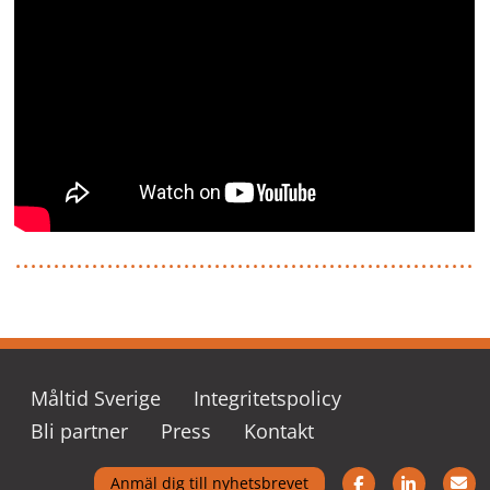
Måltid Sverige
Integritetspolicy
Bli partner
Press
Kontakt
Följ oss på Fac
Följ oss
K
Anmäl dig till nyhetsbrevet