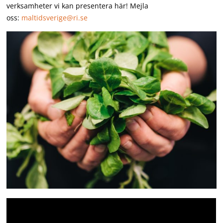
verksamheter vi kan presentera här! Mejla
oss:
maltidsverige@ri.se