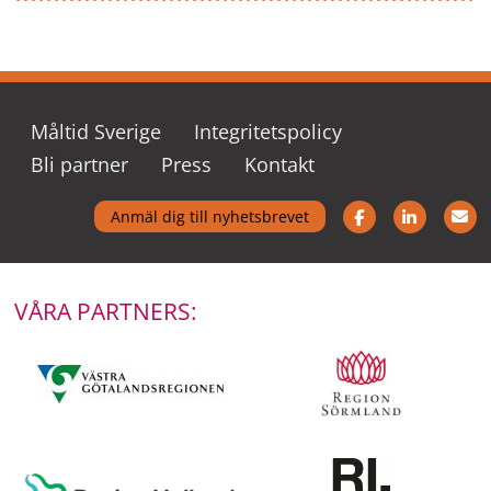
Måltid Sverige
Integritetspolicy
Bli partner
Press
Kontakt
Följ oss på Fac
Följ oss
K
Anmäl dig till nyhetsbrevet
VÅRA PARTNERS: