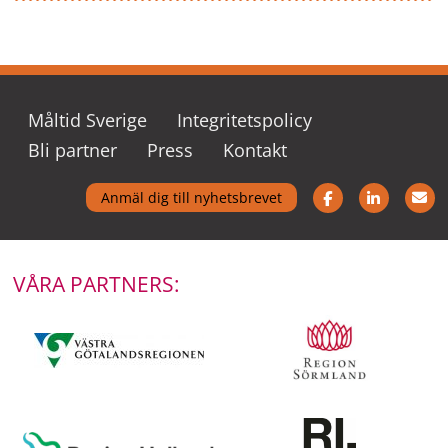
Måltid Sverige
Integritetspolicy
Bli partner
Press
Kontakt
Följ oss på Fac
Följ oss
K
Anmäl dig till nyhetsbrevet
VÅRA PARTNERS: