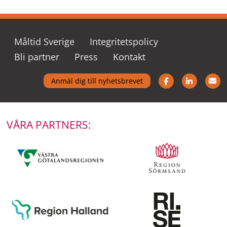
Måltid Sverige
Integritetspolicy
Bli partner
Press
Kontakt
Följ oss på Fac
Följ oss
K
Anmäl dig till nyhetsbrevet
VÅRA PARTNERS: