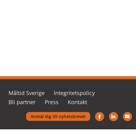
Måltid Sverige
Integritetspolicy
Bli partner
Press
Kontakt
Följ oss på Fac
Följ oss
K
Anmäl dig till nyhetsbrevet